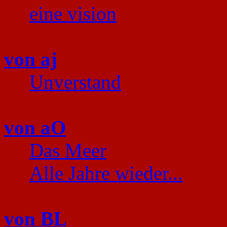
eine vision
von aj
Unverstand
von aO
Das Meer
Alle Jahre wieder...
von BL