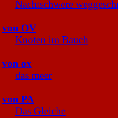
Nachtschwere weggesch
von OV
Knoten im Bauch
von ox
das meer
von PA
Das Gleiche