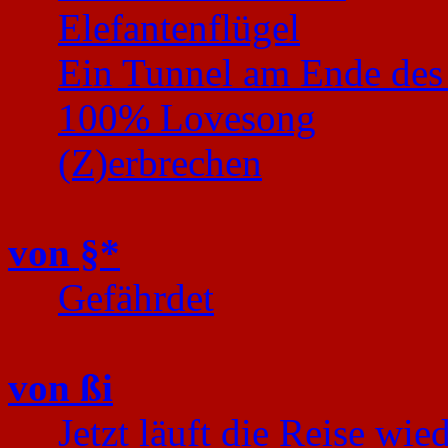
Elefantenflügel
Ein Tunnel am Ende des
100% Lovesong
(Z)erbrechen
von §*
Gefährdet
von ßi
Jetzt läuft die Reise wie