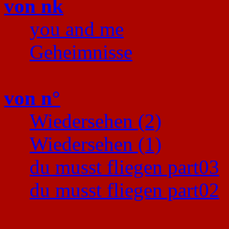
von nk
you and me
Geheimnisse
von n°
Wiedersehen (2)
Wiedersehen (1)
du musst fliegen part03
du musst fliegen part02