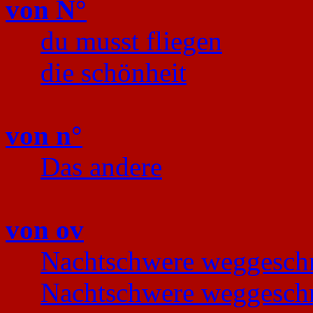
von N°
du musst fliegen
die schönheit
von n°
Das andere
von ov
Nachtschwere weggesch
Nachtschwere weggesch