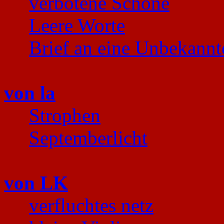
verbotene Schöne
Leere Worte
Brief an eine Unbekannt
von la
Strophen
Septemberlicht
von LK
verfluchtes netz