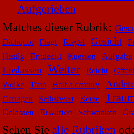
Aufgerieben
Matches dieser Rubrik:
Gesa
Gesicht
Dichquot
Fragt
Riegel
F
Entdeckt
Aufgabe
Hastig
Kuessen
Weiter
Loslassen
Reicht
Offen
Ander
Wolke
Taub
Half a century
Trau
Getragen
Selbstwert
Kerze
Erwarten
Gelassen
Gr
Schwanken
Sehen Sie
alle Rubriken
ode