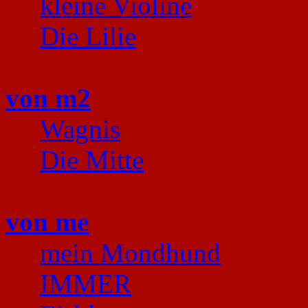
kleine Violine
Die Lilie
von m2
Wagnis
Die Mitte
von me
mein Mondhund
IMMER