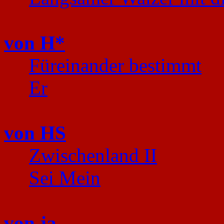
von H*
Füreinander bestimmt
Er
von HS
Zwischenland II
Sei Mein
von ja