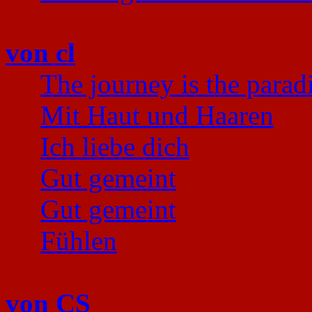
von cl
The journey is the parad
Mit Haut und Haaren
Ich liebe dich
Gut gemeint
Gut gemeint
Fühlen
von CS