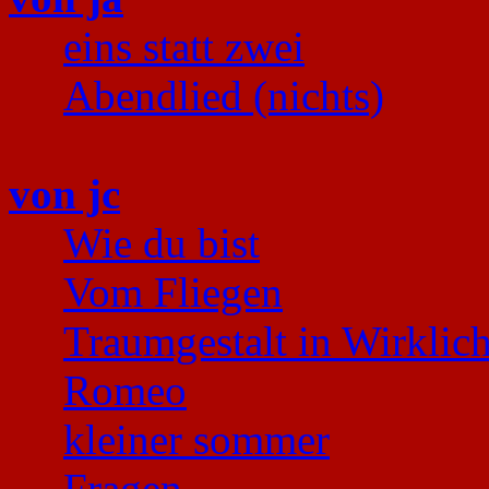
eins statt zwei
Abendlied (nichts)
von jc
Wie du bist
Vom Fliegen
Traumgestalt in Wirklich
Romeo
kleiner sommer
Fragen