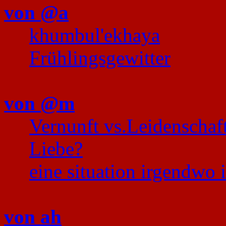
von @a
khumbul'ekhaya
Frühlingsgewitter
von @m
Vernunft vs.Leidenschaf
Liebe?
eine situation irgendwo i
von ah