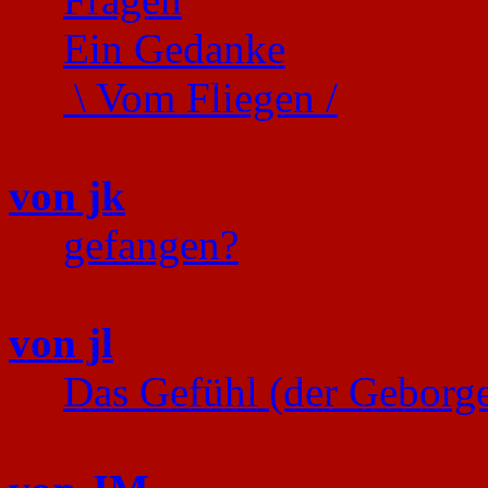
Ein Gedanke
\ Vom Fliegen /
von jk
gefangen?
von jl
Das Gefühl (der Geborge