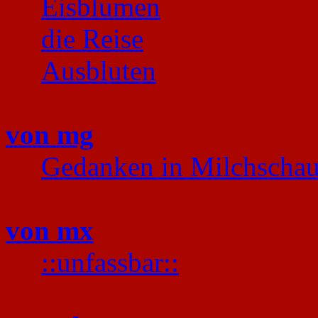
Eisblumen
die Reise
Ausbluten
von mg
Gedanken in Milchscha
von mx
::unfassbar::