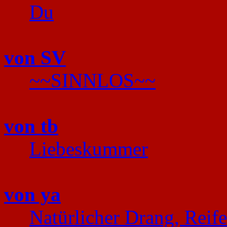
Du
von SV
~~SINNLOS~~
von tb
Liebeskummer
von ya
Natürlicher Drang, Reif