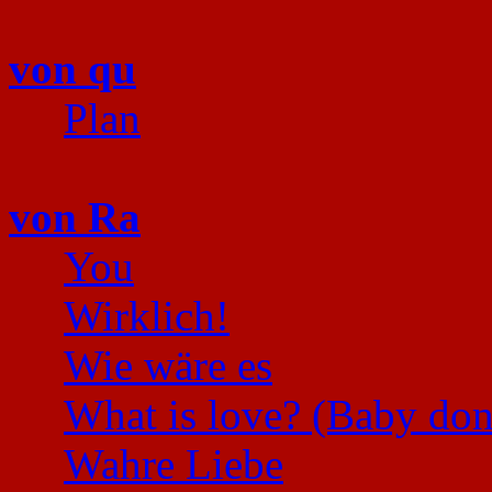
von qu
Plan
von Ra
You
Wirklich!
Wie wäre es
What is love? (Baby donʻ
Wahre Liebe