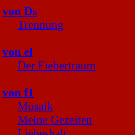
von Ds
Trennung
von el
Der Fiebertraum
von f1
Mosaik
Meine Gezeiten
Liebeshalt