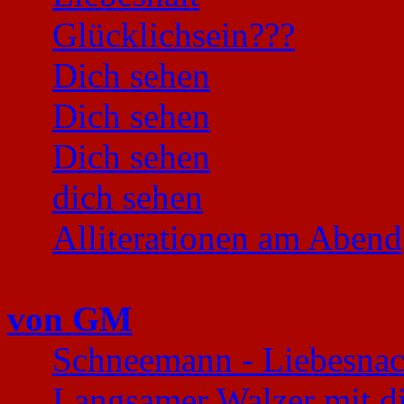
Glücklichsein???
Dich sehen
Dich sehen
Dich sehen
dich sehen
Alliterationen am Abend
von GM
Schneemann - Liebesnac
Langsamer Walzer mit d