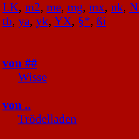
LK
,
m2
,
me
,
mg
,
mx
,
nk
,
N
tb
,
ya
,
yk
,
YX
,
§*
,
ßi
von ##
Wisse
von ..
Trödelladen