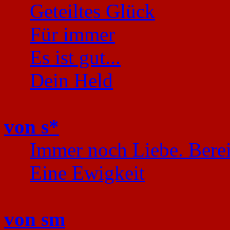
Geteiltes Glück
Für immer
Es ist gut...
Dein Held
von s*
Immer noch Liebe. Berei
Eine Ewigkeit
von sm