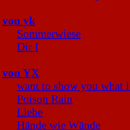
von yk
Sommerwiese
Dir I
von YX
want to show you what 
Poison Rain
Liebe
Hände wie Wände