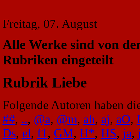
Freitag, 07. August
Alle Werke sind von de
Rubriken eingeteilt
Rubrik Liebe
Folgende Autoren haben die
##
,
..
,
@a
,
@m
,
ah
,
aj
,
aO
,
Ds
,
el
,
f1
,
GM
,
H*
,
HS
,
ja
,