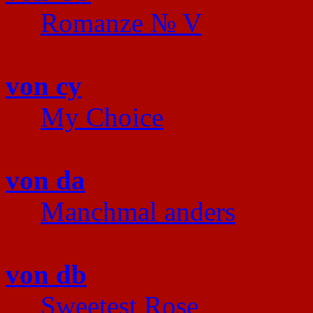
Romanze № V
von cy
My Choice
von da
Manchmal anders
von db
Sweetest Rose