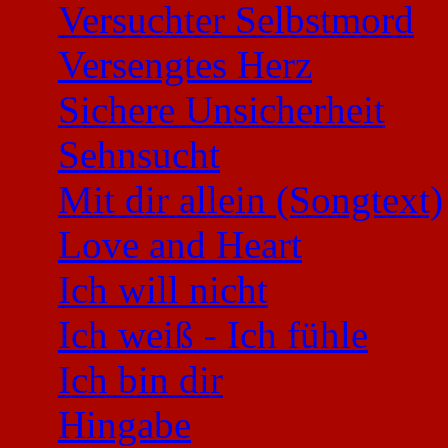
Versuchter Selbstmord
Versengtes Herz
Sichere Unsicherheit
Sehnsucht
Mit dir allein (Songtext)
Love and Heart
Ich will nicht
Ich weiß - Ich fühle
Ich bin dir
Hingabe