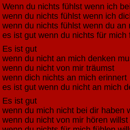
Wenn du nichts fühlst wenn ich bei 
wenn du nichts fühlst wenn ich dic
wenn du nichts fühlst wenn du an
es ist gut wenn du nichts für mich 
Es ist gut
wenn du nicht an mich denken mu
wenn du nicht von mir träumst
wenn dich nichts an mich erinnert
es ist gut wenn du nicht an mich 
Es ist gut
wenn du mich nicht bei dir haben w
wenn du nicht von mir hören willst
wenn du nichts für mich fühlen will