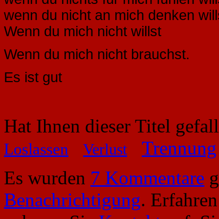
wenn du nicht an mich denken will
Wenn du mich nicht willst
Wenn du mich nicht brauchst.
Es ist gut
Hat Ihnen dieser Titel gefa
Trennung
Loslassen
Verlust
Es wurden
7 Kommentare
g
Benachrichtigung
. Erfahre