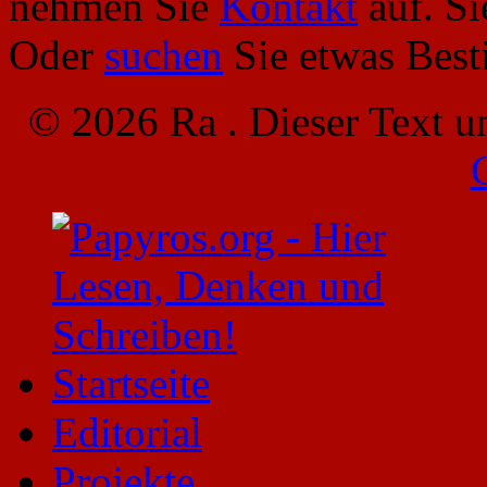
nehmen Sie
Kontakt
auf. S
Oder
suchen
Sie etwas Bes
© 2026 Ra . Dieser Text u
Startseite
Editorial
Projekte