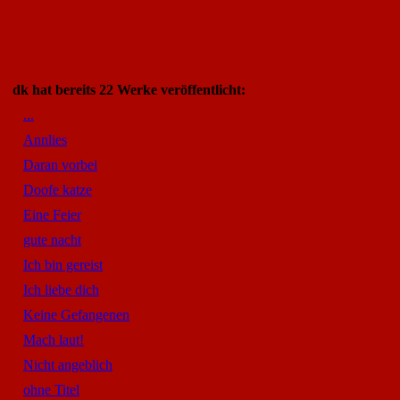
dk hat bereits 22 Werke veröffentlicht:
...
Annlies
Daran vorbei
Doofe katze
Eine Feier
gute nacht
Ich bin gereist
Ich liebe dich
Keine Gefangenen
Mach laut!
Nicht angeblich
ohne Titel