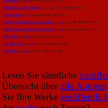
Ohnmacht
von
aj
am 14.02.2009 21:52 Uhr.
Die Reise in den Süden
von
aj
am 14.02.2009 21:35 Uhr.
Unverstand
von
aj
am 14.02.2009 19:13 Uhr.
Kindheitserinnerung an Russland
von
aj
am 31.08.2008 02:07 Uhr.
Wenn Augen aufhören zu suchen
von
aj
am 08.08.2008 23:47 Uhr.
Der Adler
von
Ra
am 04.05.2008 23:26 Uhr.
Iss oder Stirb
von
az
am 01.05.2008 23:25 Uhr.
Sei Mein
von
HS
am 05.04.2008 11:54 Uhr.
Lesen Sie sämtliche
veröffe
Übersicht über
alle Autoren
Sie Ihre Werke
veröffentlic
der
suche
nach Texten?