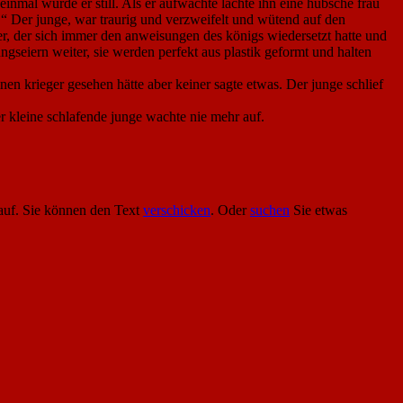
inmal wurde er still. Als er aufwachte lachte ihn eine hübsche frau
n!“ Der junge, war traurig und verzweifelt und wütend auf den
ger, der sich immer den anweisungen des königs wiedersetzt hatte und
ngseiern weiter, sie werden perfekt aus plastik geformt und halten
inen krieger gesehen hätte aber keiner sagte etwas. Der junge schlief
er kleine schlafende junge wachte nie mehr auf.
uf. Sie können den Text
verschicken
. Oder
suchen
Sie etwas