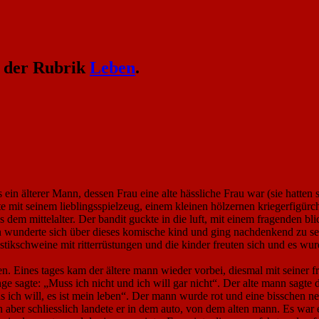
n der Rubrik
Leben
.
ein älterer Mann, dessen Frau eine alte hässliche Frau war (sie hatten 
 mit seinem lieblingsspielzeug, einem kleinen hölzernen kriegerfigürch
s dem mittelalter. Der bandit guckte in die luft, mit einem fragenden b
 wunderte sich über dieses komische kind und ging nachdenkend zu sein
ikschweine mit ritterrüstungen und die kinder freuten sich und es wurden
eben. Eines tages kam der ältere mann wieder vorbei, diesmal mit seiner
ge sagte: „Muss ich nicht und ich will gar nicht“. Der alte mann sagte 
ich will, es ist mein leben“. Der mann wurde rot und eine bisschen ner
 aber schliesslich landete er in dem auto, von dem alten mann. Es war 