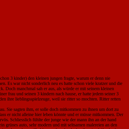
schon 3 kinder) den kleinen jungen fragte, warum er denn nie
en. Es war nicht sonderlich neu es hatte schon viele kratzer und die
lick. Doch manchmal sah er aus, als würde er mit seinem kleinen
er frau und seinen 3 kindern nach hause, er hatte jedem seiner 3
 ihre lieblingsspielzeuge, weil sie ritter so mochten. Ritter retten
 frau. Sie sagten ihm, er solle doch mitkommen zu ihnen um dort zu
dass er nicht alleine hier leben könnte und er müsse mitkommen. Der
vös. Schliesslich fühlte der junge wie der mann ihn an der hand
ein grünes auto, sehr modern und mit seltsamen malereien an den