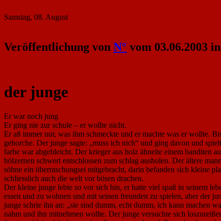
Samstag, 08. August
Veröffentlichung von
N°
vom 03.06.2003 i
der junge
Er war noch jung
Er ging nie zur schule – er wollte nicht.
Er aß immer nur, was ihm schmeckte und er machte was er wollte. Bis 
gehorche. Der junge sagte: „muss ich nich“ und ging davon und spielte
farbe war abgebleicht. Der krieger aus holz ähnelte einem banditen au
hölzernen schwert entschlossen zum schlag ausholen. Der ältere mann
söhne ein überraschungsei mitgebracht, darin befanden sich kleine plast
schliesslich auch die welt vor bösen drachen.
Der kleine junge lebte so vor sich hin, er hatte viel spaß in seinem l
essen und zu wohnen und mit seinen freunden zu spielen, aber der jun
junge schrie ihn an: „sie sind dumm, echt dumm, ich kann machen was 
nahm und ihn mitnehmen wollte. Der junge versuchte sich loszureißen