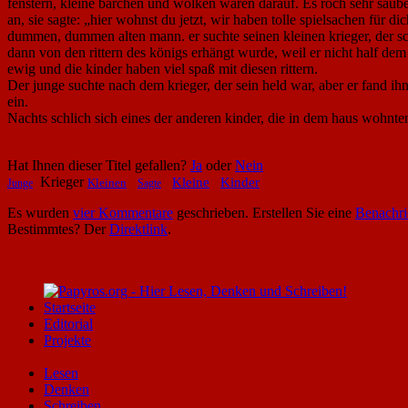
fenstern, kleine bärchen und wolken waren darauf. Es roch sehr sauber
an, sie sagte: „hier wohnst du jetzt, wir haben tolle spielsachen für
dummen, dummen alten mann. er suchte seinen kleinen krieger, der sch
dann von den rittern des königs erhängt wurde, weil er nicht half dem
ewig und die kinder haben viel spaß mit diesen rittern.
Der junge suchte nach dem krieger, der sein held war, aber er fand ihn
ein.
Nachts schlich sich eines der anderen kinder, die in dem haus wohnte
Hat Ihnen dieser Titel gefallen?
Ja
oder
Nein
Krieger
Kleine
Kinder
Kleinen
Junge
Sagte
Es wurden
vier Kommentare
geschrieben. Erstellen Sie eine
Benachri
Bestimmtes? Der
Direktlink
.
Startseite
Editorial
Projekte
Lesen
Denken
Schreiben