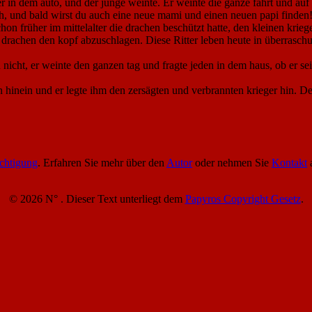
 in dem auto, und der junge weinte. Er weinte die ganze fahrt und auf e
 dich, und bald wirst du auch eine neue mami und einen neuen papi finde
on früher im mittelalter die drachen beschützt hatte, den kleinen krie
 drachen den kopf abzuschlagen. Diese Ritter leben heute in überraschu
 nicht, er weinte den ganzen tag und fragte jeden in dem haus, ob er se
n hinein und er legte ihm den zersägten und verbrannten krieger hin. D
chtigung
. Erfahren Sie mehr über den
Autor
oder nehmen Sie
Kontakt
a
© 2026 N° . Dieser Text unterliegt dem
Papyros Copyright Gesetz
.