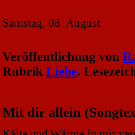
Samstag, 08. August
Veröffentlichung von
R
Rubrik
Liebe
. Lesezei
Mit dir allein (Songtex
Kälte und Wärme in mir vere