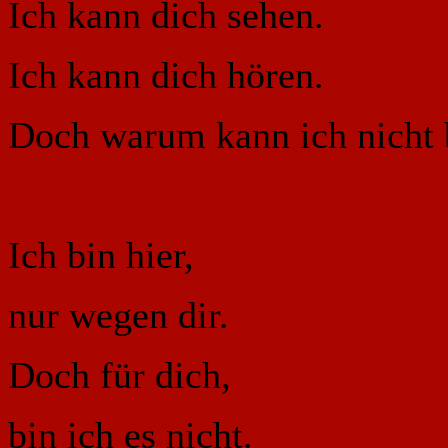
Ich kann dich sehen.
Ich kann dich hören.
Doch warum kann ich nicht b
Ich bin hier,
nur wegen dir.
Doch für dich,
bin ich es nicht.