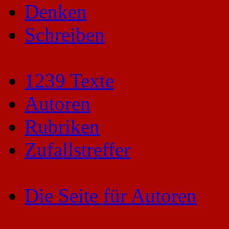
Denken
Schreiben
1239 Texte
Autoren
Rubriken
Zufallstreffer
Die Seite für Autoren