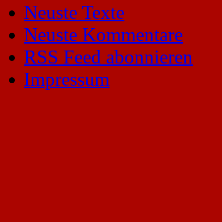
Neuste Texte
Neuste Kommentare
RSS Feed abonnieren
Impressum