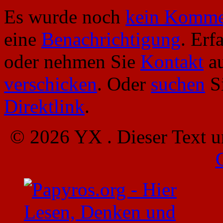
Es wurde noch
kein Komme
eine
Benachrichtigung
. Erf
oder nehmen Sie
Kontakt
au
verschicken
. Oder
suchen
Si
Direktlink
.
© 2026 YX . Dieser Text u