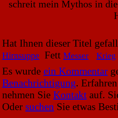
schreit mein Mythos in di
Hat Ihnen dieser Titel gefa
Fett
Hirnsuppe
Messer
Krieg
Es wurde
ein Kommentar
ge
Benachrichtigung
. Erfahre
nehmen Sie
Kontakt
auf. S
Oder
suchen
Sie etwas Bes