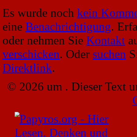
Es wurde noch
kein Komme
eine
Benachrichtigung
. Erf
oder nehmen Sie
Kontakt
au
verschicken
. Oder
suchen
Si
Direktlink
.
© 2026 um . Dieser Text u