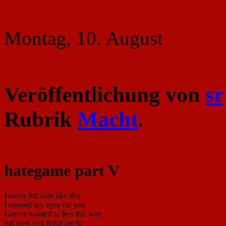
Montag, 10. August
Veröffentlichung von
sr
Rubrik
Macht
.
hategame part V
I never felt hate like this
I opened my eyes for you
I never wanted to feel this way
but now you force me to