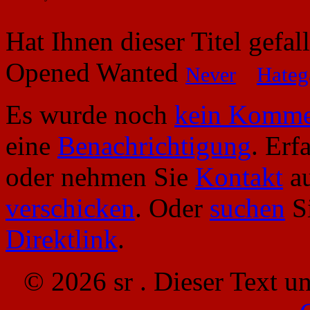
Hat Ihnen dieser Titel gefa
Opened Wanted
Never
Hate
Es wurde noch
kein Komme
eine
Benachrichtigung
. Erf
oder nehmen Sie
Kontakt
au
verschicken
. Oder
suchen
Si
Direktlink
.
© 2026 sr . Dieser Text u