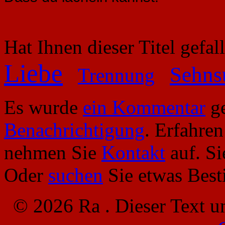
Hat Ihnen dieser Titel gefa
Liebe
Sehns
Trennung
Es wurde
ein Kommentar
ge
Benachrichtigung
. Erfahre
nehmen Sie
Kontakt
auf. S
Oder
suchen
Sie etwas Bes
© 2026 Ra . Dieser Text u