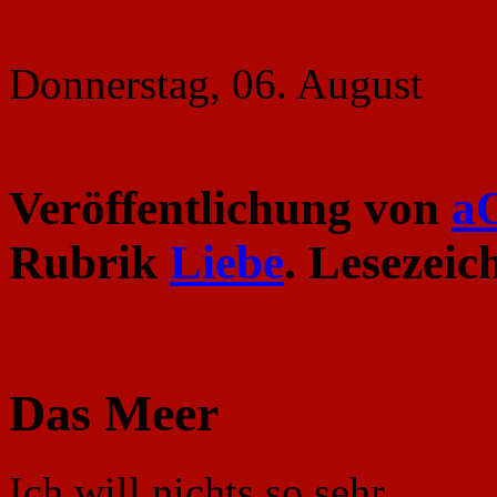
Donnerstag, 06. August
Veröffentlichung von
a
Rubrik
Liebe
. Lesezei
Das Meer
Ich will nichts so sehr