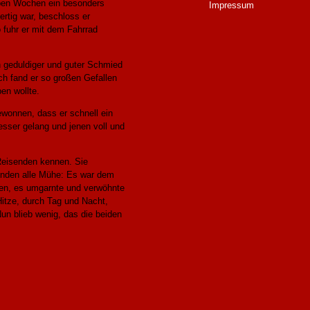
eben Wochen ein besonders
Impressum
ertig war, beschloss er
o fuhr er mit dem Fahrrad
ein geduldiger und guter Schmied
ich fand er so großen Gefallen
en wollte.
gewonnen, dass er schnell ein
sser gelang und jenen voll und
 Reisenden kennen. Sie
senden alle Mühe: Es war dem
n, es umgarnte und verwöhnte
itze, durch Tag und Nacht,
Nun blieb wenig, das die beiden