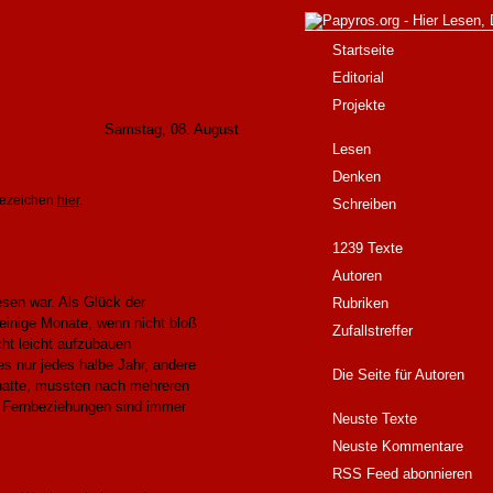
Startseite
Editorial
Projekte
Samstag, 08. August
Lesen
Denken
sezeichen
hier
.
Schreiben
1239 Texte
Autoren
sen war. Als Glück der
Rubriken
einige Monate, wenn nicht bloß
Zufallstreffer
cht leicht aufzubauen
s nur jedes halbe Jahr, andere
Die Seite für Autoren
 hatte, mussten nach mehreren
e Fernbeziehungen sind immer
Neuste Texte
Neuste Kommentare
RSS Feed abonnieren