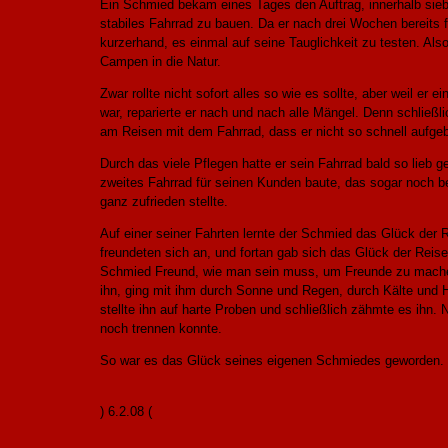
Ein Schmied bekam eines Tages den Auftrag, innerhalb si
stabiles Fahrrad zu bauen. Da er nach drei Wochen bereits f
kurzerhand, es einmal auf seine Tauglichkeit zu testen. Als
Campen in die Natur.
Zwar rollte nicht sofort alles so wie es sollte, aber weil er 
war, reparierte er nach und nach alle Mängel. Denn schließl
am Reisen mit dem Fahrrad, dass er nicht so schnell aufgeb
Durch das viele Pflegen hatte er sein Fahrrad bald so lieb 
zweites Fahrrad für seinen Kunden baute, das sogar noch be
ganz zufrieden stellte.
Auf einer seiner Fahrten lernte der Schmied das Glück der
freundeten sich an, und fortan gab sich das Glück der Rei
Schmied Freund, wie man sein muss, um Freunde zu mache
ihn, ging mit ihm durch Sonne und Regen, durch Kälte und H
stellte ihn auf harte Proben und schließlich zähmte es ihn. 
noch trennen konnte.
So war es das Glück seines eigenen Schmiedes geworden.
) 6.2.08 (