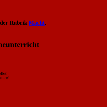
 der Rubrik
Macht
.
heunterricht
lbst!
danken!