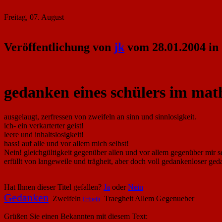
Freitag, 07. August
Veröffentlichung von
jk
vom 28.01.2004 in
gedanken eines schülers im mat
ausgelaugt, zerfressen von zweifeln an sinn und sinnlosigkeit.
ich- ein verkarterter geist!
leere und inhaltslosigkeit!
hass! auf alle und vor allem mich selbst!
Nein! gleichgültigkeit gegenüber allen und vor allem gegenüber mir se
erfüllt von langeweile und trägheit, aber doch voll gedankenloser ge
Hat Ihnen dieser Titel gefallen?
Ja
oder
Nein
Gedanken
Zweifeln
Traegheit Allem Gegenueber
Erfuellt
Grüßen Sie einen Bekannten mit diesem Text: