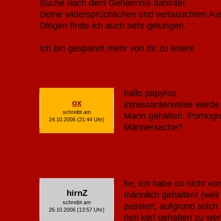
Suche nach dem Geheimnis dahinter.
Deine widersprüchlichen und vertauschten As
Dingen finde ich auch sehr gelungen.
Ich bin gespannt mehr von dir zu lesen!
hallo papyros
ox
intressanterweise werde 
schreibt am
Mann gehalten. Pornogra
24.10.2006 (21:44 Uhr)
Männersache?
he, ich habe ox nicht von
hirnZ
männlich gehalten! (weil 
schreibt am
passiert, aufgrund solch
26.10.2006 (13:57 Uhr)
nen kerl gehalten zu we