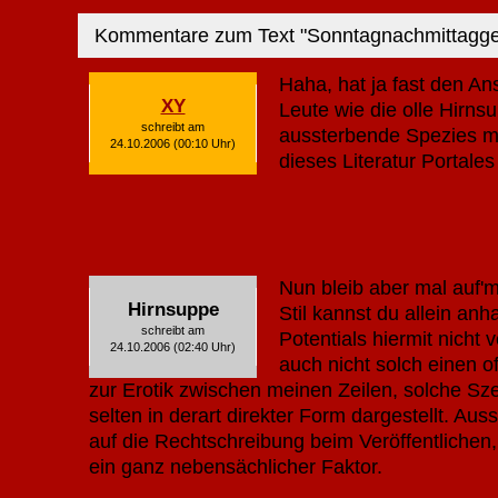
Kommentare zum Text "Sonntagnachmittagge
Haha, hat ja fast den An
XY
Leute wie die olle Hirns
schreibt am
aussterbende Spezies me
24.10.2006 (00:10 Uhr)
dieses Literatur Portales
Nun bleib aber mal auf'
Hirnsuppe
Stil kannst du allein an
schreibt am
Potentials hiermit nicht 
24.10.2006 (02:40 Uhr)
auch nicht solch einen o
zur Erotik zwischen meinen Zeilen, solche S
selten in derart direkter Form dargestellt. Au
auf die Rechtschreibung beim Veröffentlichen, a
ein ganz nebensächlicher Faktor.