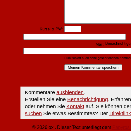
Kürzel & PW:
Benachrichtig
Mail:
Funktioniert auch ohne geschriebenen Kommen
Kommentare
ausblenden
.
Erstellen Sie eine
Benachrichtigung
. Erfahre
oder nehmen Sie
Kontakt
auf. Sie können de
suchen
Sie etwas Bestimmtes? Der
Direktlink
© 2026 ox . Dieser Text unterliegt dem
Papyros 