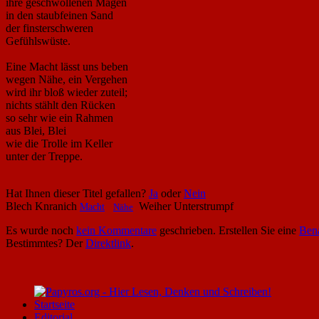
ihre geschwollenen Mägen
in den staubfeinen Sand
der finsterschweren
Gefühlswüste.
Eine Macht lässt uns beben
wegen Nähe, ein Vergehen
wird ihr bloß wieder zuteil;
nichts stählt den Rücken
so sehr wie ein Rahmen
aus Blei, Blei
wie die Trolle im Keller
unter der Treppe.
Hat Ihnen dieser Titel gefallen?
Ja
oder
Nein
Blech Knranich
Weiher Unterstrumpf
Macht
Nähe
Es wurde noch
kein Kommentare
geschrieben. Erstellen Sie eine
Bena
Bestimmtes? Der
Direktlink
.
Startseite
Editorial