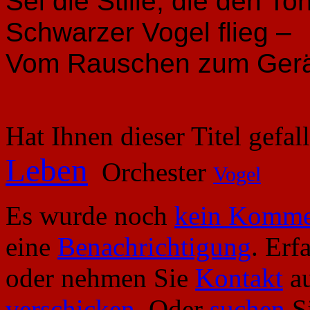
Sei die Stille, die den To
Schwarzer Vogel flieg –
Vom Rauschen zum Geräu
Hat Ihnen dieser Titel gefa
Leben
Orchester
Vogel
Es wurde noch
kein Komme
eine
Benachrichtigung
. Erf
oder nehmen Sie
Kontakt
au
verschicken
. Oder
suchen
Si