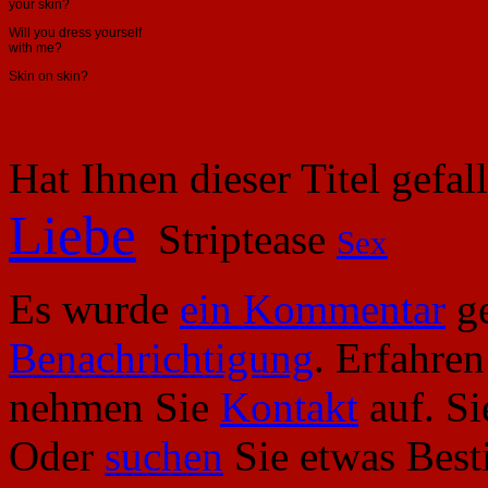
your skin?
Will you dress yourself
with me?
Skin on skin?
Hat Ihnen dieser Titel gefa
Liebe
Striptease
Sex
Es wurde
ein Kommentar
ge
Benachrichtigung
. Erfahre
nehmen Sie
Kontakt
auf. S
Oder
suchen
Sie etwas Bes