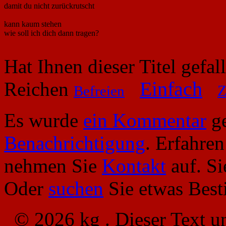
damit du nicht zurückrutscht
kann kaum stehen
wie soll ich dich dann tragen?
Hat Ihnen dieser Titel gefa
Reichen
Einfach
Z
Befreien
Es wurde
ein Kommentar
ge
Benachrichtigung
. Erfahre
nehmen Sie
Kontakt
auf. S
Oder
suchen
Sie etwas Bes
© 2026 kg . Dieser Text u