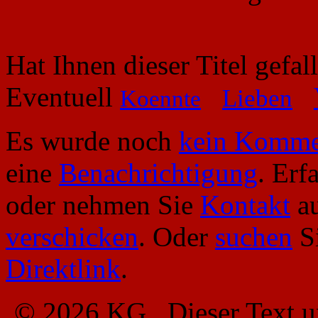
Hat Ihnen dieser Titel gefa
Eventuell
Lieben
Koennte
Es wurde noch
kein Komme
eine
Benachrichtigung
. Erf
oder nehmen Sie
Kontakt
au
verschicken
. Oder
suchen
Si
Direktlink
.
© 2026 KG . Dieser Text u