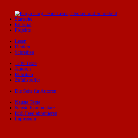
Startseite
Editorial
Projekte
Lesen
Denken
Schreiben
1239 Texte
Autoren
Rubriken
Zufallstreffer
Die Seite für Autoren
Neuste Texte
Neuste Kommentare
RSS Feed abonnieren
Impressum