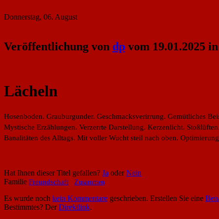
Donnerstag, 06. August
Veröffentlichung von
dp
vom 19.01.2025 in
Lächeln
Hosenboden. Grauburgunder. Geschmacksverirrung. Gemütliches Beisa
Mystische Erzählungen. Verzerrte Darstellung. Kerzenlicht. Stoßlüft
Banalitäten des Alltags. Mit voller Wucht steil nach oben. Optimier
Hat Ihnen dieser Titel gefallen?
Ja
oder
Nein
Familie
Freundschaft
Zusammen
Es wurde noch
kein Kommentare
geschrieben. Erstellen Sie eine
Bena
Bestimmtes? Der
Direktlink
.