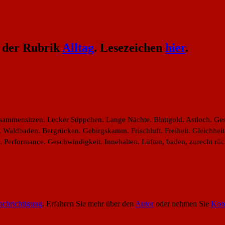
 der Rubrik
Alltag
. Lesezeichen
hier
.
mmensitzen. Lecker Süppchen. Lange Nächte. Blattgold. Astloch. Gest
en. Waldbaden. Bergrücken. Gebirgskamm. Frischluft. Freiheit. Gleichhe
ung. Performance. Geschwindigkeit. Innehalten. Lüften, baden, zurecht
chrichtigung
. Erfahren Sie mehr über den
Autor
oder nehmen Sie
Kon