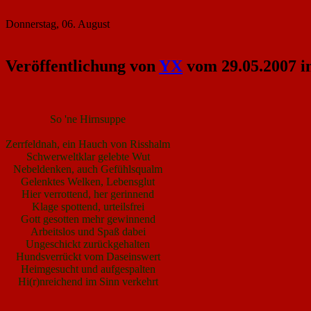
Donnerstag, 06. August
Veröffentlichung von
YX
vom 29.05.2007 i
So 'ne Hirnsuppe
Zerrfeldnah, ein Hauch von Risshalm
Schwerweltklar gelebte Wut
Nebeldenken, auch Gefühlsqualm
Gelenktes Welken, Lebensglut
Hier verrottend, her gerinnend
Klage spottend, urteilsfrei
Gott gesotten mehr gewinnend
Arbeitslos und Spaß dabei
Ungeschickt zurückgehalten
Hundsverrückt vom Daseinswert
Heimgesucht und aufgespalten
Hi(r)nreichend im Sinn verkehrt