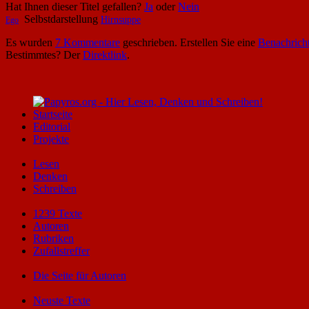
Hat Ihnen dieser Titel gefallen?
Ja
oder
Nein
Selbstdarstellung
Hirnsuppe
Ego
Es wurden
7 Kommentare
geschrieben. Erstellen Sie eine
Benachrich
Bestimmtes? Der
Direktlink
.
Startseite
Editorial
Projekte
Lesen
Denken
Schreiben
1239 Texte
Autoren
Rubriken
Zufallstreffer
Die Seite für Autoren
Neuste Texte