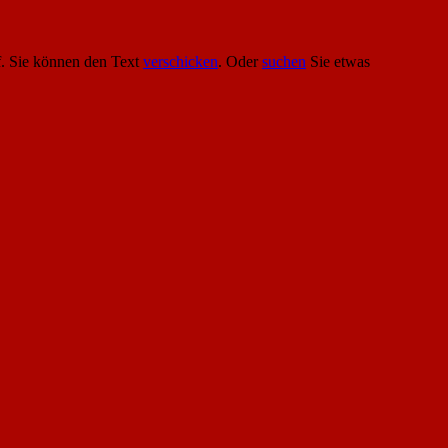
. Sie können den Text
verschicken
. Oder
suchen
Sie etwas