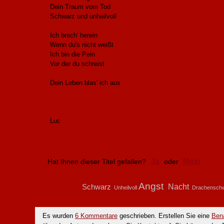
Dein Traum vom Tod
Schwarz und unheilvoll
Ich brech' herein
Wenn du's nicht weißt
Ich bin die Pein
Vor der du schreist
Dein Leben blas' ich aus
Luc
Ja
Nein
Hat Ihnen dieser Titel gefallen?
oder
Angst
Nacht
Schwarz
Unheilvoll
Drachenschwi
Es wurden
6 Kommentare
geschrieben. Erstellen Sie eine
Bena