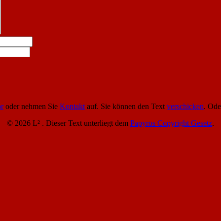
r
oder nehmen Sie
Kontakt
auf. Sie können den Text
verschicken
. Od
© 2026 L² . Dieser Text unterliegt dem
Papyros Copyright Gesetz
.