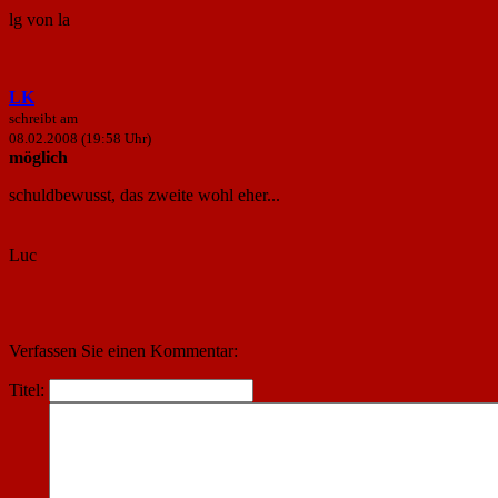
lg von la
LK
schreibt am
08.02.2008 (19:58 Uhr)
möglich
schuldbewusst, das zweite wohl eher...
Luc
Verfassen Sie einen Kommentar:
Titel: