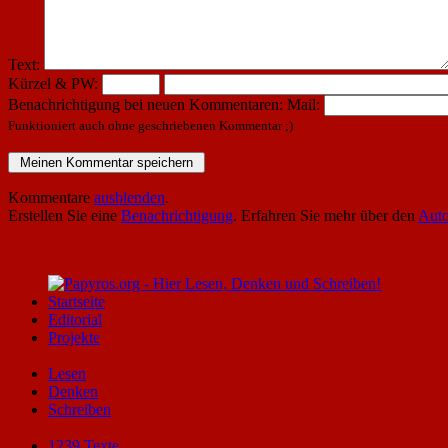
Text:
Kürzel & PW:
Benachrichtigung bei neuen Kommentaren:
Mail:
Funktioniert auch ohne geschriebenen Kommentar ;)
Kommentare
ausblenden
.
Erstellen Sie eine
Benachrichtigung
. Erfahren Sie mehr über den
Auto
Startseite
Editorial
Projekte
Lesen
Denken
Schreiben
1239 Texte