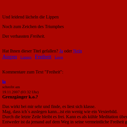
Und leidend lächeln die Lippen
Noch zum Zeichen des Triumphes
Der verhassten
Freiheit
.
Hat Ihnen dieser Titel gefallen?
Ja
oder
Nein
Augen
Freiheit
Lippen
Leere
Kommentare zum Text "Freiheit":
la
schreibt am
19.11.2007 (03:32 Uhr)
Grenzgänger k.o.?
Das wirkt bei mir sehr und finde, es liest sich klasse.
Mag, dass ich´s auslegen kann...ist ein wenig wie ein Vexierbild.
Durch die letzte Zeile bleibt es frei. Kann es als kühle Meditation übe
Entweder ist da jemand auf dem Weg in seine vermeintliche Freiheit g