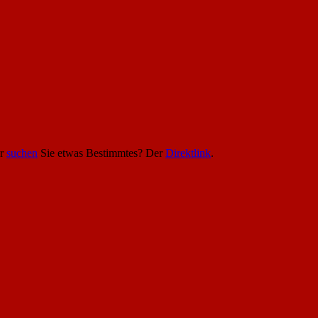
er
suchen
Sie etwas Bestimmtes? Der
Direktlink
.